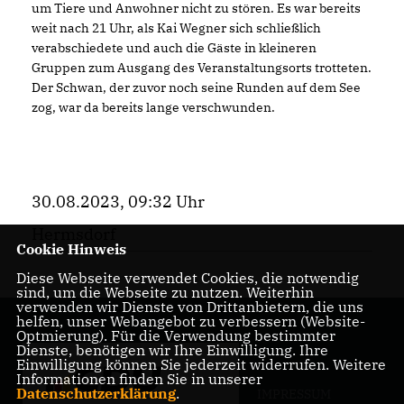
um Tiere und Anwohner nicht zu stören. Es war bereits
weit nach 21 Uhr, als Kai Wegner sich schließlich
verabschiedete und auch die Gäste in kleineren
Gruppen zum Ausgang des Veranstaltungsorts trotteten.
Der Schwan, der zuvor noch seine Runden auf dem See
zog, war da bereits lange verschwunden.
30.08.2023, 09:32 Uhr
Hermsdorf
Cookie Hinweis
Diese Webseite verwendet Cookies, die notwendig
sind, um die Webseite zu nutzen. Weiterhin
verwenden wir Dienste von Drittanbietern, die uns
helfen, unser Webangebot zu verbessern (Website-
Optmierung). Für die Verwendung bestimmter
Dienste, benötigen wir Ihre Einwilligung. Ihre
Einwilligung können Sie jederzeit widerrufen. Weitere
Informationen finden Sie in unserer
Datenschutzerklärung
.
IMPRESSUM