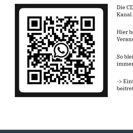
Die CD
Kanal 
Hier b
Verans
So bl
immer
-> Ei
beitre