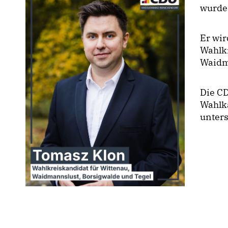
wurde 
Er wi
Wahlkr
Waidm
Die C
Wahlk
unters