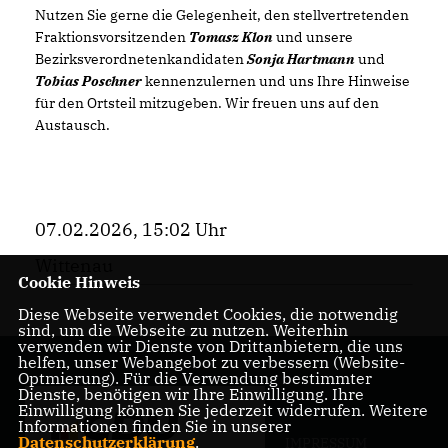
Nutzen Sie gerne die Gelegenheit, den stellvertretenden
Fraktionsvorsitzenden
Tomasz Klon
und unsere
Bezirksverordnetenkandidaten
Sonja Hartmann
und
Tobias Poschner
kennenzulernen und uns Ihre Hinweise
für den Ortsteil mitzugeben. Wir freuen uns auf den
Austausch.
07.02.2026, 15:02 Uhr
Wittenau
Cookie Hinweis
Diese Webseite verwendet Cookies, die notwendig
sind, um die Webseite zu nutzen. Weiterhin
verwenden wir Dienste von Drittanbietern, die uns
helfen, unser Webangebot zu verbessern (Website-
Optmierung). Für die Verwendung bestimmter
Dienste, benötigen wir Ihre Einwilligung. Ihre
Einwilligung können Sie jederzeit widerrufen. Weitere
Informationen finden Sie in unserer
Datenschutzerklärung
.
IMPRESSUM